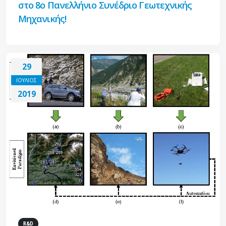
στο 8ο Πανελλήνιο Συνέδριο Γεωτεχνικής
Μηχανικής!
29
ΙΟΥΛΙΟΣ
2019
R&D