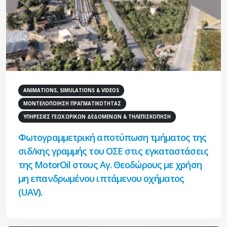
ANIMATIONS, SIMULATIONS & VIDEOS
ΜΟΝΤΕΛΟΠΟΙΗΣΗ ΠΡΑΓΜΑΤΙΚΟΤΗΤΑΣ
ΥΠΗΡΕΣΙΕΣ ΓΕΩΧΩΡΙΚΩΝ ΔΕΔΟΜΕΝΩΝ & ΤΗΛΕΠΙΣΚΟΠΗΣΗ
Φωτογραμμετρική αποτύπωση τμήματος της
σιδ/κης γραμμής του ΟΣΕ στις εγκαταστάσεις
της ΜotorOil στους Αγ. Θεοδώρους με χρήση
μη επανδρωμένου ιπτάμενου οχήματος
(UAV).