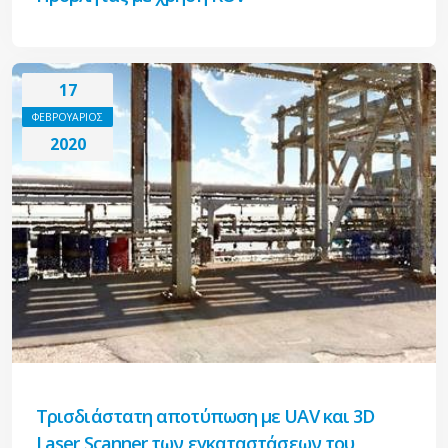
17
ΦΕΒΡΟΥΑΡΙΟΣ
2020
Τρισδιάστατη αποτύπωση με UAV και 3D
Laser Scanner των εγκαταστάσεων του