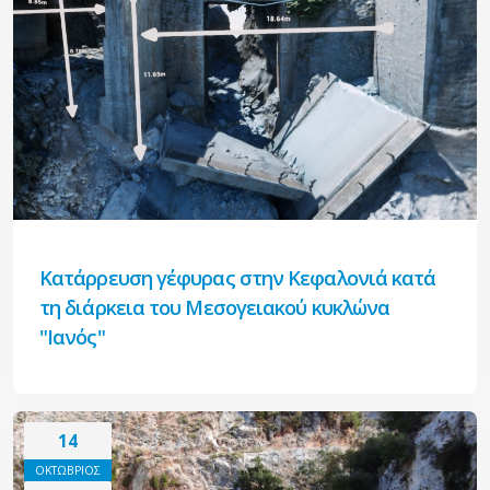
Κατάρρευση γέφυρας στην Κεφαλονιά κατά
τη διάρκεια του Μεσογειακού κυκλώνα
"Ιανός"
14
ΟΚΤΩΒΡΙΟΣ