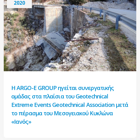
2020
Η ARGO-E GROUP ηγείται συνεργατικής
ομάδας στα πλαίσια του Geotechnical
Extreme Events Geotechnical Association μετά
το πέρασμα του Μεσογειακού Κυκλώνα
«Ιανός»