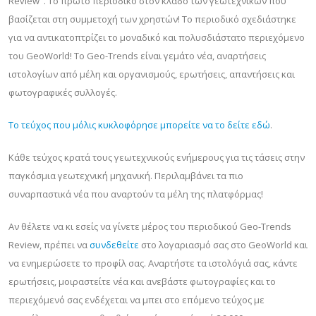
Review". Το πρώτο περιοδικό στον κλάδο των γεωτεχνικών που
βασίζεται στη συμμετοχή των χρηστών! Το περιοδικό σχεδιάστηκε
για να αντικατοπτρίζει το μοναδικό και πολυσδιάστατο περιεχόμενο
του GeoWorld! Το Geo-Trends είναι γεμάτο νέα, αναρτήσεις
ιστολογίων από μέλη και οργανισμούς, ερωτήσεις, απαντήσεις και
φωτογραφικές συλλογές.
Το τεύχος που μόλις κυκλοφόρησε μπορείτε να το δείτε εδώ
.
Κάθε τεύχος κρατά τους γεωτεχνικούς ενήμερους για τις τάσεις στην
παγκόσμια γεωτεχνική μηχανική. Περιλαμβάνει τα πιο
συναρπαστικά νέα που αναρτούν τα μέλη της πλατφόρμας!
Αν θέλετε να κι εσείς να γίνετε μέρος του περιοδικού Geo-Trends
Review, πρέπει να
συνδεθείτε
στο λογαριασμό σας στο GeoWorld και
να ενημερώσετε το προφίλ σας. Αναρτήστε τα ιστολόγιά σας, κάντε
ερωτήσεις, μοιραστείτε νέα και ανεβάστε φωτογραφίες και το
περιεχόμενό σας ενδέχεται να μπει στο επόμενο τεύχος με