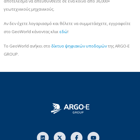
αποτέλεσμα να απευθυνθείτε σε ένα κοινό από 36,000+
γεωτεχνικούς μηχανικούς.
Αν δεν έχετε λογαριασμό και θέλετε να συμμετάσχετε, εγγραφείτε
στο GeoWorld κάνοντας κλικ
εδώ
!
Το GeoWorld ανήκει στο
δίκτυο ψηφιακών υποδομών
της ARGO-E
GROUP.