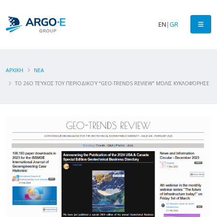
EN
|
GR
ΑΡΧΙΚΗ
ΝΕΑ
ΤΟ 26O ΤΕΎΧΟΣ ΤΟΥ ΠΕΡΙΟΔΙΚΟΎ “GEO-TRENDS REVIEW” ΜΌΛΙΣ ΚΥΚΛΟΦΌΡΗΣΕ